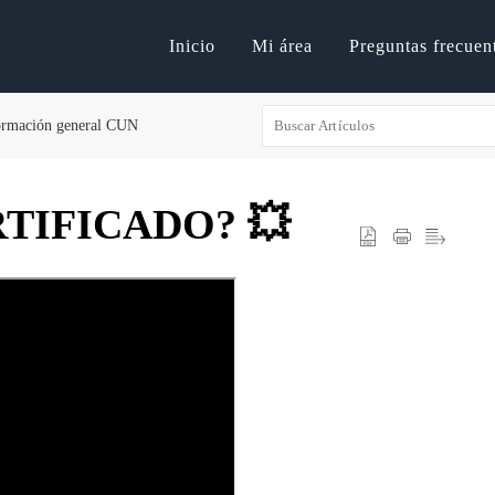
Inicio
Mi área
Preguntas frecuen
ormación general CUN
ERTIFICADO? 💥